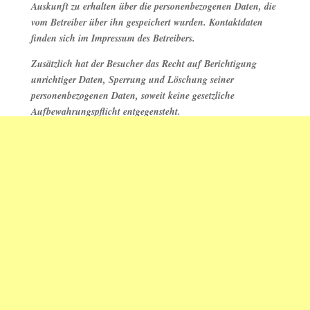
Auskunft zu erhalten über die personenbezogenen Daten, die
vom Betreiber über ihn gespeichert wurden. Kontaktdaten
finden sich im Impressum des Betreibers.
Zusätzlich hat der Besucher das Recht auf Berichtigung
unrichtiger Daten, Sperrung und Löschung seiner
personenbezogenen Daten, soweit keine gesetzliche
Aufbewahrungspflicht entgegensteht.
Änderungen der Datenschutzerklärung
Der Betreiber behält sich vor, die Datenschutzerklärung zu
ändern, um sie an geänderte Rechtslage oder bei Änderungen
des Dienstes sowie der Datenverarbeitung anzupassen.
©2018 HAUSHIRSCHFELDER.DE
| Impressum |
Datenschutz |
Neueste Kommentare